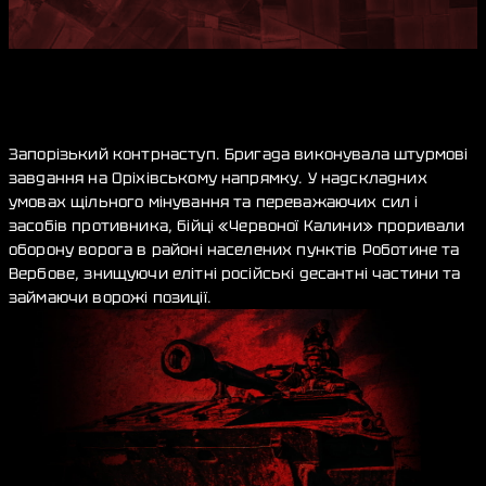
Запорізький контрнаступ. Бригада виконувала штурмові
завдання на Оріхівському напрямку. У надскладних
умовах щільного мінування та переважаючих сил і
засобів противника, бійці «Червоної Калини» проривали
оборону ворога в районі населених пунктів Роботине та
Вербове, знищуючи елітні російські десантні частини та
займаючи ворожі позиції.