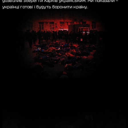
дозволив зберегти Харків українським. Ми показали —
українці готові і будуть боронити країну.