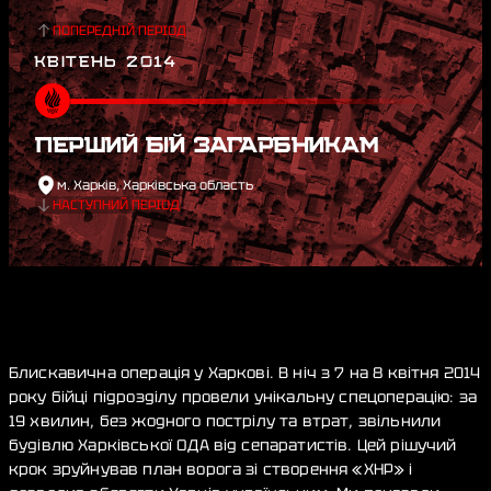
ПОПЕРЕДНІЙ ПЕРІОД
КВІТЕНЬ 2014
ПЕРШИЙ БІЙ ЗАГАРБНИКАМ
м. Харків, Харківська область
НАСТУПНИЙ ПЕРІОД
Блискавична операція у Харкові. В ніч з 7 на 8 квітня 2014
року бійці підрозділу провели унікальну спецоперацію: за
19 хвилин, без жодного пострілу та втрат, звільнили
будівлю Харківської ОДА від сепаратистів. Цей рішучий
крок зруйнував план ворога зі створення «ХНР» і