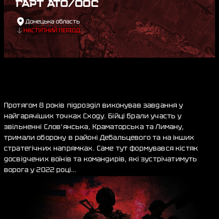
ГАРТ АТО/ООС
Донецька область
НАСТУПНИЙ ПЕРІОД
Протягом 8 років підрозділ виконував завдання у
найгарячіших точках Сходу. Бійці брали участь у
звільненні Слов’янська, Краматорська та Лиману,
тримали оборону в районі Дебальцевого та на інших
стратегічних напрямках. Саме тут формувався кістяк
досвідчених воїнів та командирів, які зустрічатимуть
ворога у 2022 році…