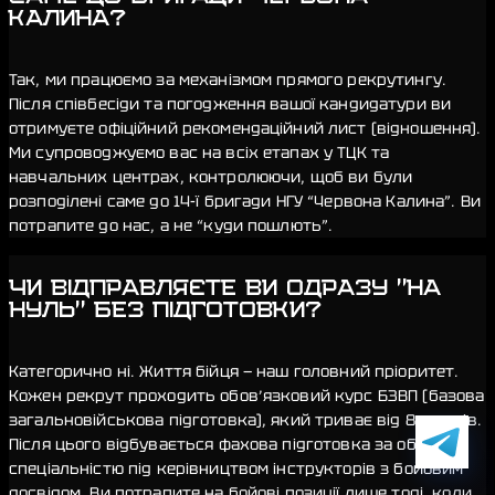
КАЛИНА?
Так, ми працюємо за механізмом прямого рекрутингу.
Після співбесіди та погодження вашої кандидатури ви
отримуєте офіційний рекомендаційний лист (відношення).
Ми супроводжуємо вас на всіх етапах у ТЦК та
навчальних центрах, контролюючи, щоб ви були
розподілені саме до 14-ї бригади НГУ “Червона Калина”. Ви
потрапите до нас, а не “куди пошлють”.
ЧИ ВІДПРАВЛЯЄТЕ ВИ ОДРАЗУ "НА
НУЛЬ" БЕЗ ПІДГОТОВКИ?
Категорично ні. Життя бійця — наш головний пріоритет.
Кожен рекрут проходить обов’язковий курс БЗВП (базова
загальновійськова підготовка), який триває від 8 тижнів.
Після цього відбувається фахова підготовка за обраною
спеціальністю під керівництвом інструкторів з бойовим
досвідом. Ви потрапите на бойові позиції лише тоді, коли