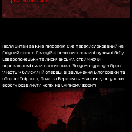
НАСТУПНИЙ ПЕРІОД
Після битви за Київ підрозділ був передислокований на
Східний фронт. Гвардійці вели виснажливі вуличні бої у
Сєвєродонецьку та Лисичанську, стримуючи
переважаючі сили противника. Згодом підрозділ брав
участь у блискучій операції зі звільнення Білогорівки та
обороні Спірного, боях за Верхньокам’янське, не давши
ворогу розвинути успіх на Східному фронті.