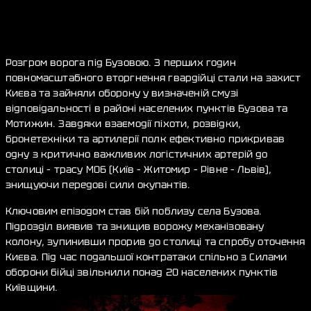
Розгром ворога під Бузовою. З перших годин
повномасштабного вторгнення гвардійці стали на захист
Києва та зайняли оборону у визначеній смузі
відповідальності в районі населених пунктів Бузова та
Мотижин. Завдяки взаємодії піхоти, розвідки,
бронетехніки та артилерії полк ефективно прикривав
одну з критично важливих логістичних артерій до
столиці – трасу М06 (Київ – Житомир – Рівне – Львів),
знищуючи передові сили окупантів.
Ключовим епізодом став бій поблизу села Бузова.
Підрозділ виявив та знищив ворожу механізовану
колону, зупинивши прорив до столиці та спробу оточення
Києва. Під час подальшої контратаки спільно з Силами
оборони бійці звільнили понад 20 населених пунктів
Київщини.