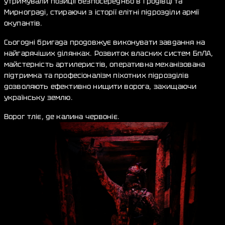
утримували позиції безпосередньо в Гродівці та
Мирнограді, стираючи з історії елітні підрозділи армії
окупантів.
Сьогодні бригада продовжує виконувати завдання на
найгарячіших ділянках. Розвиток власних систем БпЛА,
майстерність артилеристів, оперативна механізована
підтримка та професіоналізм піхотних підрозділів
дозволяють ефективно нищити ворога, захищаючи
українську землю.
Ворог тліє, де калина червоніє.