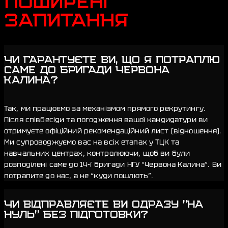
ПОШИРЕНІ
ЗАПИТАННЯ
ЧИ ГАРАНТУЄТЕ ВИ, ЩО Я ПОТРАПЛЮ
САМЕ ДО БРИГАДИ ЧЕРВОНА
КАЛИНА?
Так, ми працюємо за механізмом прямого рекрутингу.
Після співбесіди та погодження вашої кандидатури ви
отримуєте офіційний рекомендаційний лист (відношення).
Ми супроводжуємо вас на всіх етапах у ТЦК та
навчальних центрах, контролюючи, щоб ви були
розподілені саме до 14-ї бригади НГУ “Червона Калина”. Ви
потрапите до нас, а не “куди пошлють”.
ЧИ ВІДПРАВЛЯЄТЕ ВИ ОДРАЗУ "НА
НУЛЬ" БЕЗ ПІДГОТОВКИ?