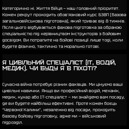
Категорично ні. Життя бійця — наш головний пріоритет.
Кожен рекрут проходить обов’язковий курс БЗВП (базова
загальновійськова підготовка), який триває від 8 тижнів.
Після цього відбувається фахова підготовка за обраною
спеціальністю під керівництвом інструкторів з бойовим
досвідом. Ви потрапите на бойові позиції лише тоді, коли
будете фізично, тактично та морально готові.
Я ЦИВІЛЬНИЙ СПЕЦІАЛІСТ (IT, ВОДІЙ,
МЕДИК). ЧИ БУДУ Я В ПІХОТІ?
Сучасна війна потребує різних фахівців. Ми цінуємо ваші
цивільні навички. Якщо ви професійний водій, механік,
медик, кухар або IT-спеціаліст — ми знайдемо вам посаду,
де ви будете найбільш ефективні. Проте кожен боєць
“Червоної Калини”, незалежно від посади, проходить
базову бойову підготовку, адже ми — військовий
підрозділ.