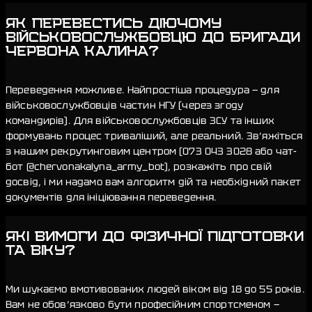
⁠ЯК ПЕРЕВЕСТИСЬ ДІЮЧОМУ
ВІЙСЬКОВОСЛУЖБОВЦЮ ДО БРИГАДИ
ЧЕРВОНА КАЛИНА?
Переведення можливе. Найпростіша процедура — для
військовослужбовців частин НГУ (через згоду
командирів). Для військовослужбовців ЗСУ та інших
формувань процес триваліший, але реальний. Зв’яжіться
з нашим рекрутинговим центром (
073 043 3028
або чат-
бот
@chervonakalyna_army_bot
), розкажіть про свій
досвід, і ми надамо вам алгоритм дій та необхідний пакет
документів для ініціювання переведення.
ЯКІ ВИМОГИ ДО ФІЗИЧНОЇ ПІДГОТОВКИ
ТА ВІКУ?
Ми шукаємо вмотивованих людей віком від 18 до 55 років.
Вам не обов’язково бути професійним спортсменом —