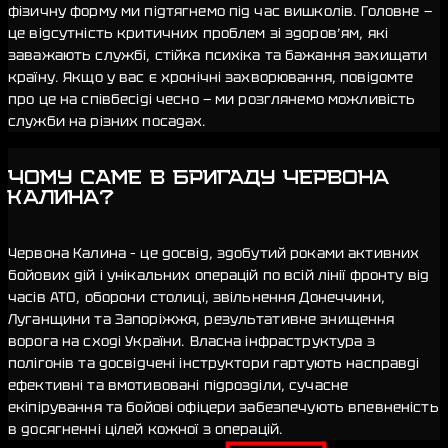
фізичну форму ми підтягнемо під час вишколів. Головне —
це відсутність критичних проблем зі здоров’ям, які
заважають службі, стійка психіка та бажання захищати
країну. Якщо у вас є хронічні захворювання, повідомте
про це на співбесіді чесно — ми розглянемо можливість
служби на різних посадах.
⁠ЧОМУ САМЕ В БРИГАДУ ЧЕРВОНА
КАЛИНА?
Червона Калина – це досвід, здобутий роками активних
бойових дій і унікальних операцій по всій лінії фронту від
часів АТО, оборони столиці, звільнення Донеччини,
Луганщини та Запоріжжя, результативне знищення
ворога на сході України. Власна інфраструктура з
полігонів та досвідчені інструктори гартують насправді
ефективні та вмотивовані підрозділи, сучасне
екіпірування та бойові офіцери забезпечують впевненість
в досягненні цілей кожної з операцій.